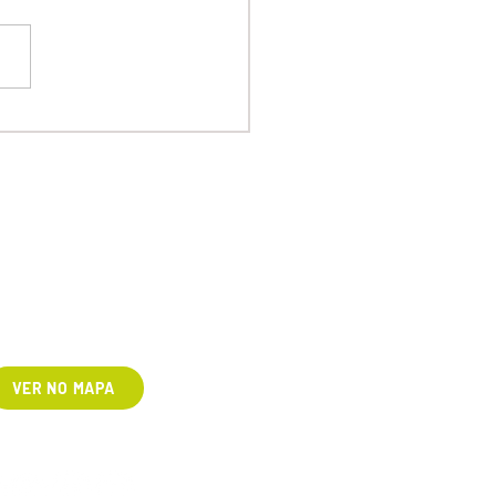
LOCALIZAÇÃO
 Aziz Lian (SP 107) Km 29,3,
 Jaguariúna/SP, CEP 13916-875
VER NO MAPA
panhe nas redes sociais!