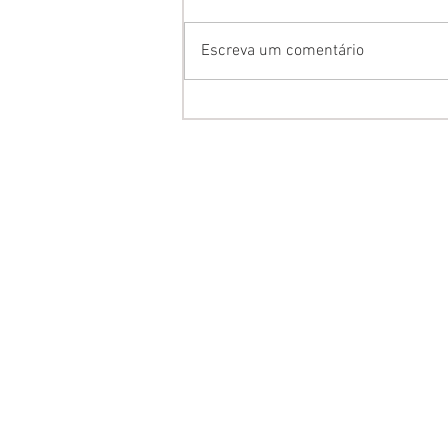
Escreva um comentário
HORÁRIO DE FUNCIONAMENT
Segunda e Quarta-feira:
das 06
para Empresas)
Segunda e Quarta-feira:
das 11
(Todos os Públicos)
Terça, Quinta e Sexta-feira:
da
(Todos os Públicos)
Sábado:
das 08h às 13h (Todos 