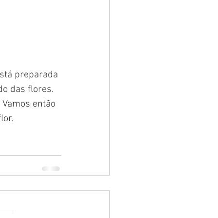
está preparada 
o das flores. 
. Vamos então 
lor.