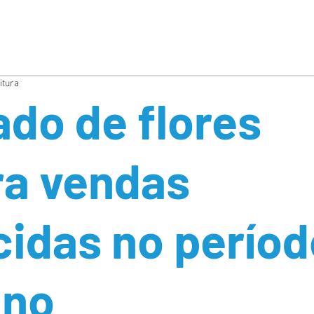
ÓS
BUSQUE UM BOX/PRODUTO
CONTATO
FAQ
itura
do de flores
ra vendas
idas no períod
ino