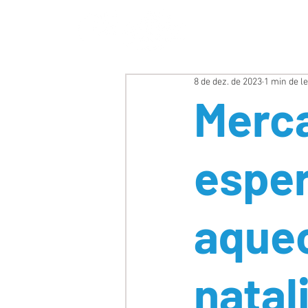
HOME
SOBRE N
8 de dez. de 2023
1 min de le
Merca
espe
aquec
natal