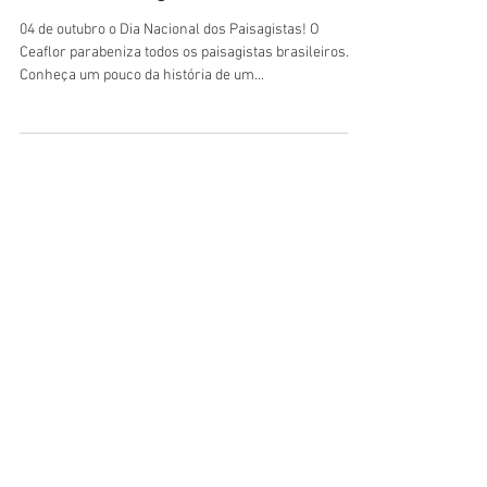
04 de outubro o Dia Nacional dos Paisagistas! O
Ceaflor parabeniza todos os paisagistas brasileiros.
Conheça um pouco da história de um...
HORÁRIO DE FUNCIONAMENTO
Segunda e Quarta-feira:
das 06h00 às 11h (Exclusivo para Empresas)
Segunda e Quarta-feira:
das 11h às 16h
(Todos os Públicos)
Terça, Quinta e Sexta-feira:
das 07h às 16h
(Todos os Públicos)
Sábado:
das 08h às 13h (Todos os Públicos)
Domingo
: Fechado
LOCALIZAÇÃO
Rodovia Pref. Aziz Lian (SP 107) Km 29,3,
Borda da Mata - Jaguariúna/SP, CEP
13916-875
VER NO MAPA
Nos acompanhe nas redes sociais!