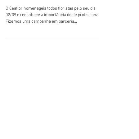
O Ceaflor homenageia todos floristas pelo seu dia
02/09 e reconhece a importância deste profissional.
Fizemos uma campanha em parceria...
HORÁRIO DE FUNCIONAMENTO
Segunda e Quarta-feira:
das 06h00 às 11h (Exclusivo para Empresas)
Segunda e Quarta-feira:
das 11h às 16h
(Todos os Públicos)
Terça, Quinta e Sexta-feira:
das 07h às 16h
(Todos os Públicos)
Sábado:
das 08h às 13h (Todos os Públicos)
Domingo
: Fechado
LOCALIZAÇÃO
Rodovia Pref. Aziz Lian (SP 107) Km 29,3,
Borda da Mata - Jaguariúna/SP, CEP
13916-875
VER NO MAPA
Nos acompanhe nas redes sociais!