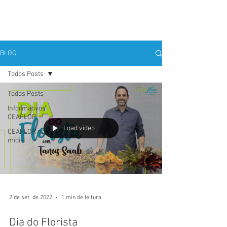
BLOG
Todos Posts
Todos Posts
Informativos
CEAFLOR
Load video
CEAFLOR na
mídia
2 de set. de 2022
1 min de leitura
Dia do Florista