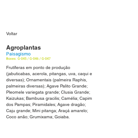
Voltar
Agroplantas
Paisagismo
Boxes: G-045 / G-046 / G-047
Frutíferas em ponto de produção
(jabuticabas, acerola, pitangas, uva, caqui e
diversas); Ornamentais (palmeira Raphis,
palmeiras diversas); Agave Palito Grande;
Pleomele variegata grande; Clusia Grande;
Kaizukas; Bambusa gracilis; Camélia; Capim
dos Pampas; Piramidales; Agave dragão;
Caju grande; Mini pitanga; Araçá amarelo;
Coco anão; Grumixama; Goiaba.