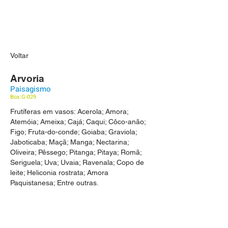
Voltar
Arvoria
Paisagismo
Box:G-029
Frutíferas em vasos: Acerola; Amora;
Atemóia; Ameixa; Cajá; Caqui; Côco-anão;
Figo; Fruta-do-conde; Goiaba; Graviola;
Jaboticaba; Maçã; Manga; Nectarina;
Oliveira; Pêssego; Pitanga; Pitaya; Romã;
Seriguela; Uva; Uvaia; Ravenala; Copo de
leite; Heliconia rostrata; Amora
Paquistanesa; Entre outras.