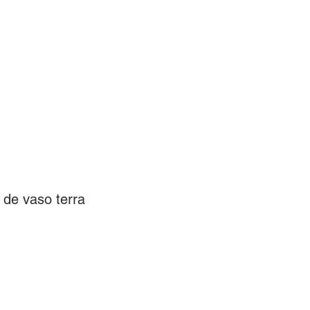
BLOG
ACIONISTAS
COWORKING
 de vaso terra