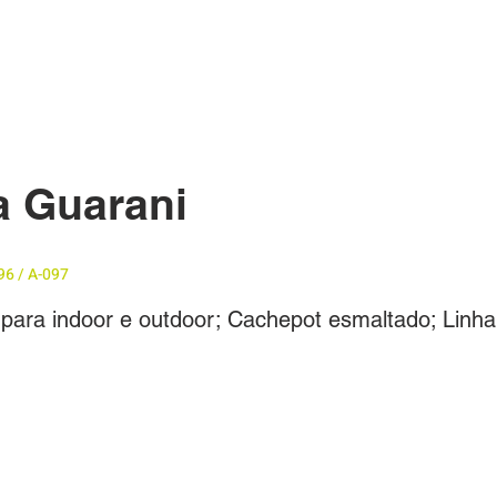
ÓS
BUSQUE UM BOX/PRODUTO
CONTATO
FAQ
a Guarani
96 / A-097
para indoor e outdoor; Cachepot esmaltado; Linha