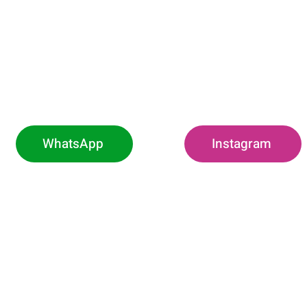
WhatsApp
Instagram
O
h00 às 11h (Exclusivo
Rodovia Pref.
Borda da Mata -