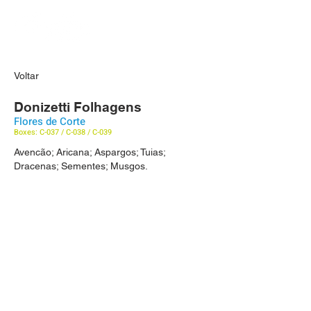
Voltar
Donizetti Folhagens
Flores de Corte
Boxes: C-037 / C-038 / C-039
Avencão; Aricana; Aspargos; Tuias;
Dracenas; Sementes; Musgos.