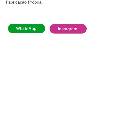
Fabricação Própria.
WhatsApp
Instagram
HORÁRIO DE FUNCIONAMENTO
Segunda e Quarta-feira:
das 06h00 às 11h (Exclusivo para Empresas)
Segunda e Quarta-feira:
das 11h às 16h
(Todos os Públicos)
Terça, Quinta e Sexta-feira:
das 07h às 16h
(Todos os Públicos)
Sábado:
das 08h às 13h (Todos os Públicos)
Domingo
: Fechado
LOCALIZAÇÃO
Rodovia Pref. Aziz Lian (SP 107) Km 29,3,
Borda da Mata - Jaguariúna/SP, CEP
13916-875
VER NO MAPA
Nos acompanhe nas redes sociais!