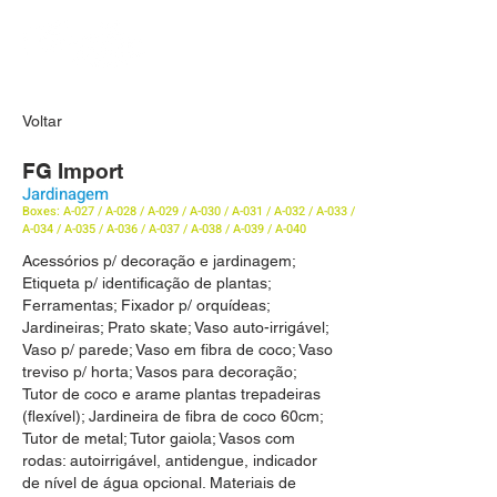
Voltar
FG Import
Jardinagem
Boxes: A-027 / A-028 / A-029 / A-030 / A-031 / A-032 / A-033 /
A-034 / A-035 / A-036 / A-037 / A-038 / A-039 / A-040
Acessórios p/ decoração e jardinagem;
Etiqueta p/ identificação de plantas;
Ferramentas; Fixador p/ orquídeas;
Jardineiras; Prato skate; Vaso auto-irrigável;
Vaso p/ parede; Vaso em fibra de coco; Vaso
treviso p/ horta; Vasos para decoração;
Tutor de coco e arame plantas trepadeiras
(flexível); Jardineira de fibra de coco 60cm;
Tutor de metal; Tutor gaiola; Vasos com
rodas: autoirrigável, antidengue, indicador
de nível de água opcional. Materiais de