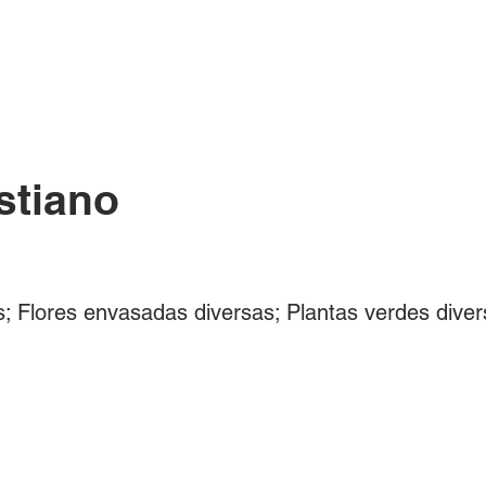
ÓS
BUSQUE UM BOX/PRODUTO
CONTATO
FAQ
stiano
; Flores envasadas diversas; Plantas verdes diver