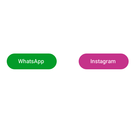
WhatsApp
Instagram
O
h00 às 11h (Exclusivo
Rodovia Pref.
Borda da Mata -