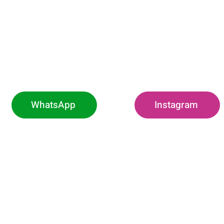
WhatsApp
Instagram
O
h00 às 11h (Exclusivo
Rodovia Pref.
Borda da Mata -