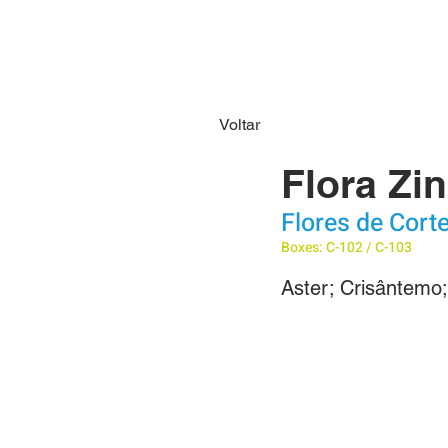
HOME
SOBRE N
Voltar
Flora Zin
Flores de Cort
Boxes: C-102 / C-103
Aster; Crisântemo;