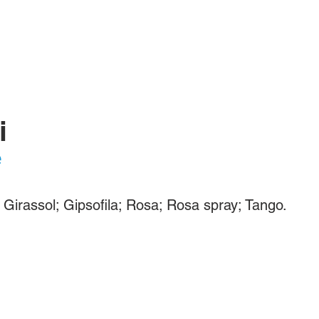
ÓS
BUSQUE UM BOX/PRODUTO
CONTATO
FAQ
i
e
 Girassol; Gipsofila; Rosa; Rosa spray; Tango.