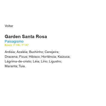
Voltar
Garden Santa Rosa
Paisagismo
Boxes: F-146 / F-147
Ardisia; Azaléia; Buchinho; Cerejeira;
Dracena; Ficus; Hibisco; Hortência; Kaizuca;
Lágrima-de-cristo; Léia; Lírio; Ligustro;
Maranta; Tuia.