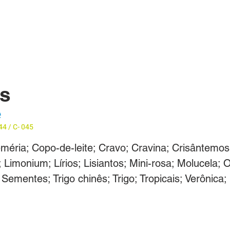
ÓS
BUSQUE UM BOX/PRODUTO
CONTATO
FAQ
es
e
44 / C- 045
méria; Copo-de-leite; Cravo; Cravina; Crisântemos;
 Limonium; Lírios; Lisiantos; Mini-rosa; Molucela; O
Sementes; Trigo chinês; Trigo; Tropicais; Verônica;