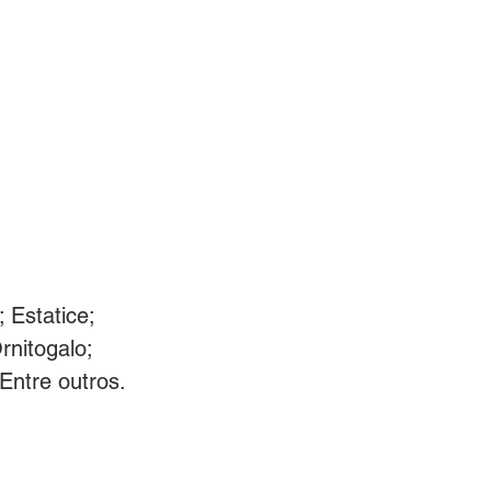
BLOG
ACIONISTAS
COWORKING
 Estatice;
rnitogalo;
 Entre outros.