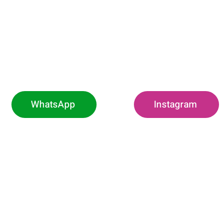
WhatsApp
Instagram
O
h00 às 11h (Exclusivo
Rodovia Pref.
Borda da Mata -