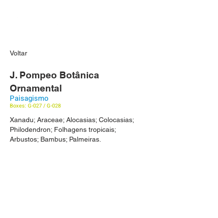
Voltar
J. Pompeo Botânica
Ornamental
Paisagismo
Boxes: G-027 / G-028
Xanadu; Araceae; Alocasias; Colocasias;
Philodendron; Folhagens tropicais;
Arbustos; Bambus; Palmeiras.