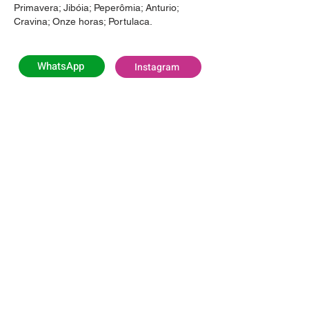
Primavera; Jibóia; Peperômia; Anturio;
Cravina; Onze horas; Portulaca.
WhatsApp
Instagram
HORÁRIO DE FUNCIONAMENTO
Segunda e Quarta-feira:
das 06h00 às 11h (Exclusivo para Empresas)
Segunda e Quarta-feira:
das 11h às 16h
(Todos os Públicos)
Terça, Quinta e Sexta-feira:
das 07h às 16h
(Todos os Públicos)
Sábado:
das 08h às 13h (Todos os Públicos)
Domingo
: Fechado
LOCALIZAÇÃO
Rodovia Pref. Aziz Lian (SP 107) Km 29,3,
Borda da Mata - Jaguariúna/SP, CEP
13916-875
VER NO MAPA
Nos acompanhe nas redes sociais!