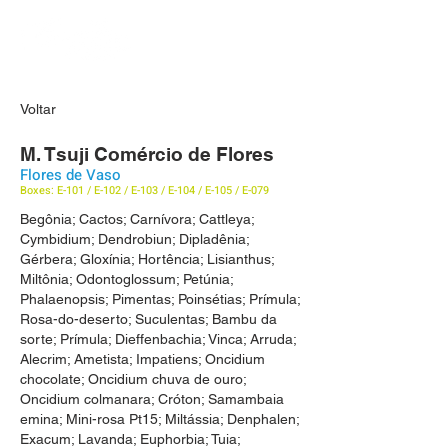
Voltar
M. Tsuji Comércio de Flores
Flores de Vaso
Boxes: E-101 / E-102 / E-103 / E-104 / E-105 / E-079
Begônia; Cactos; Carnívora; Cattleya;
Cymbidium; Dendrobiun; Dipladênia;
Gérbera; Gloxínia; Hortência; Lisianthus;
Miltônia; Odontoglossum; Petúnia;
Phalaenopsis; Pimentas; Poinsétias; Prímula;
Rosa-do-deserto; Suculentas; Bambu da
sorte; Prímula; Dieffenbachia; Vinca; Arruda;
Alecrim; Ametista; Impatiens; Oncidium
chocolate; Oncidium chuva de ouro;
Oncidium colmanara; Cróton; Samambaia
emina; Mini-rosa Pt15; Miltássia; Denphalen;
Exacum; Lavanda; Euphorbia; Tuia;