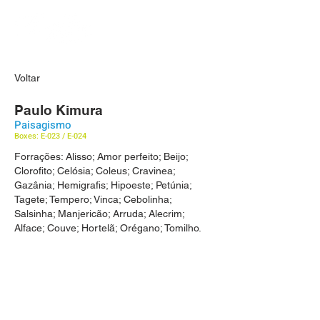
Voltar
Paulo Kimura
Paisagismo
Boxes: E-023 / E-024
Forrações: Alisso; Amor perfeito; Beijo;
Clorofito; Celósia; Coleus; Cravinea;
Gazânia; Hemigrafis; Hipoeste; Petúnia;
Tagete; Tempero; Vinca; Cebolinha;
Salsinha; Manjericão; Arruda; Alecrim;
Alface; Couve; Hortelã; Orégano; Tomilho.