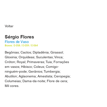
Voltar
Sérgio Flores
Flores de Vaso
Boxes: E-058 / E-059 / E-064
Begônias; Cactos; Dipladênia; Girassol;
Gloxinia; Orquídeas; Suculentas; Vinca;
Cróton; Royal; Primaveras; Tuia; Forrações
em vasos; Hibisco; Coleus; Comigo-
ninguém-pode; Gerânios; Tumbergia;
Abutilon; Aglaonema; Amestista; Ceropegia;
Columeias; Dama-da-noite; Flore de cera;
Mil cores.