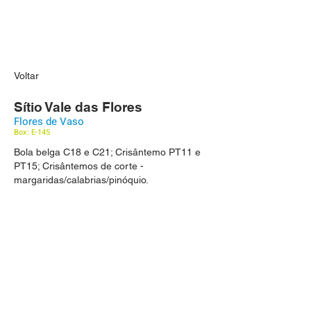
Voltar
Sítio Vale das Flores
Flores de Vaso
Box: E-145
Bola belga C18 e C21; Crisântemo PT11 e
PT15; Crisântemos de corte -
margaridas/calabrias/pinóquio.