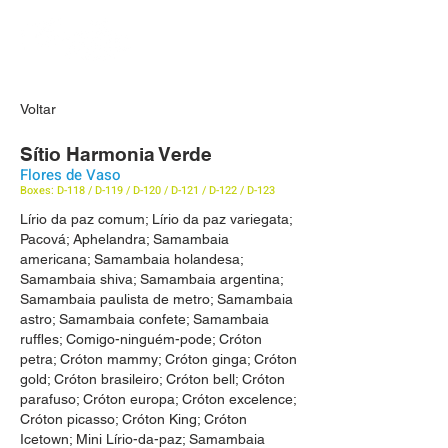
Voltar
Sítio Harmonia Verde
Flores de Vaso
Boxes: D-118 / D-119 / D-120 / D-121 / D-122 / D-123
Lírio da paz comum; Lírio da paz variegata;
Pacová; Aphelandra; Samambaia
americana; Samambaia holandesa;
Samambaia shiva; Samambaia argentina;
Samambaia paulista de metro; Samambaia
astro; Samambaia confete; Samambaia
ruffles; Comigo-ninguém-pode; Cróton
petra; Cróton mammy; Cróton ginga; Cróton
gold; Cróton brasileiro; Cróton bell; Cróton
parafuso; Cróton europa; Cróton excelence;
Cróton picasso; Cróton King; Cróton
Icetown; Mini Lírio-da-paz; Samambaia