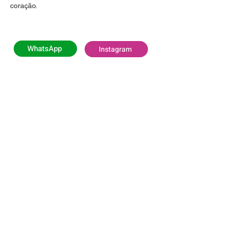
coração.
WhatsApp
Instagram
HORÁRIO DE FUNCIONAMENTO
Segunda e Quarta-feira:
das 06h00 às 11h (Exclusivo para Empresas)
Segunda e Quarta-feira:
das 11h às 16h
(Todos os Públicos)
Terça, Quinta e Sexta-feira:
das 07h às 16h
(Todos os Públicos)
Sábado:
das 08h às 13h (Todos os Públicos)
Domingo
: Fechado
LOCALIZAÇÃO
Rodovia Pref. Aziz Lian (SP 107) Km 29,3,
Borda da Mata - Jaguariúna/SP, CEP
13916-875
VER NO MAPA
Nos acompanhe nas redes sociais!