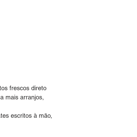
BLOG
ACIONISTAS
COWORKING
os frescos direto
a mais arranjos,
tes escritos à mão,