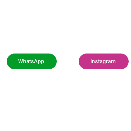
WhatsApp
Instagram
O
h00 às 11h (Exclusivo
Rodovia Pref.
Borda da Mata -