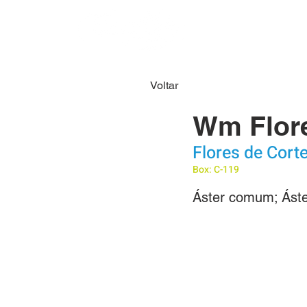
HOME
SOBRE N
Voltar
Wm Flor
Flores de Cort
Box: C-119
Áster comum; Áster