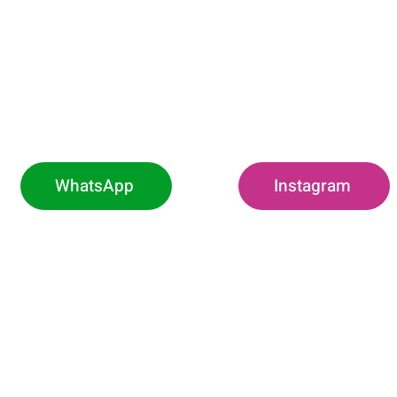
WhatsApp
Instagram
O
h00 às 11h (Exclusivo
Rodovia Pref.
Borda da Mata -