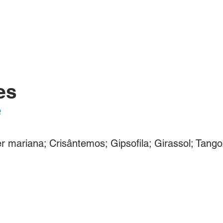
ÓS
BUSQUE UM BOX/PRODUTO
CONTATO
FAQ
es
e
 mariana; Crisântemos; Gipsofila; Girassol; Tango